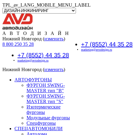
TPL_av_LANG_MOBILE_MENU_LABEL
А В Т О Д И З А Й Н
Нижний Новгород (
изменить
)
+7 (8552) 44 35 28
8 800 250 35 28
marketing@avtodesign.ru
+7 (8552) 44 35 28
marketing@avtodesign.ru
Нижний Новгород (
изменить
)
АВТОФУРГОНЫ
ФУРГОН SWING-
MASTER тип "B"
ФУРГОН SWING-
MASTER тип "S"
Изотермические
фургоны
Модульные фургоны
Спецфургоны
СПЕЦАВТОМОБИЛИ
Автодома