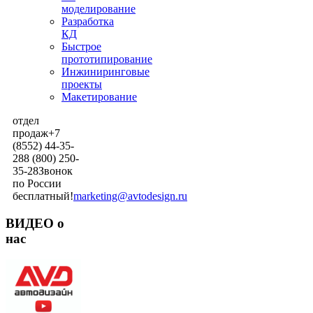
моделирование
Разработка
КД
Быстрое
прототипирование
Инжиниринговые
проекты
Макетирование
отдел
продаж
+7
(8552) 44-35-
28
8 (800) 250-
35-28
Звонок
по России
бесплатный!
marketing@avtodesign.ru
ВИДЕО о
нас