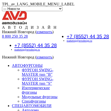
TPL_av_LANG_MOBILE_MENU_LABEL
А В Т О Д И З А Й Н
Нижний Новгород (
изменить
)
+7 (8552) 44 35 28
8 800 250 35 28
marketing@avtodesign.ru
+7 (8552) 44 35 28
marketing@avtodesign.ru
Нижний Новгород (
изменить
)
АВТОФУРГОНЫ
ФУРГОН SWING-
MASTER тип "B"
ФУРГОН SWING-
MASTER тип "S"
Изотермические
фургоны
Модульные фургоны
Спецфургоны
СПЕЦАВТОМОБИЛИ
Автодома